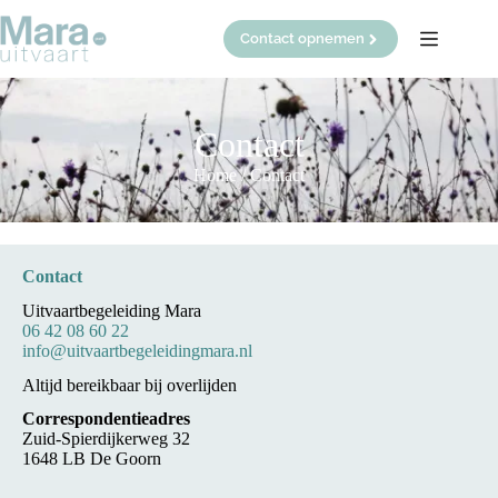
Ga
naar
Contact opnemen
de
inhoud
Contact
Home
/
Contact
Contact
Uitvaartbegeleiding Mara
06 42 08 60 22
info@uitvaartbegeleidingmara.nl
Altijd bereikbaar bij overlijden
Correspondentieadres
Zuid-Spierdijkerweg 32
1648 LB De Goorn