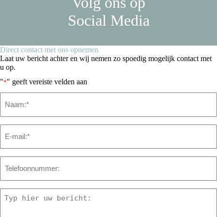
Volg ons op
Social Media
Direct contact met ons opnemen
Laat uw bericht achter en wij nemen zo spoedig mogelijk contact met
u op.
"
" geeft vereiste velden aan
*
Naam
*
Email
*
Telefoon
Bericht
*