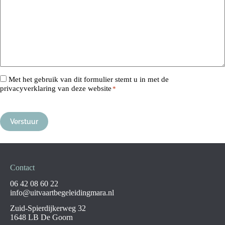
Consent
Met het gebruik van dit formulier stemt u in met de
privacyverklaring van deze website
*
*
CAPTCHA
A
l
t
Contact
e
06 42 08 60 22
r
info@uitvaartbegeleidingmara.nl
n
a
Zuid-Spierdijkerweg 32
t
1648 LB De Goorn
i