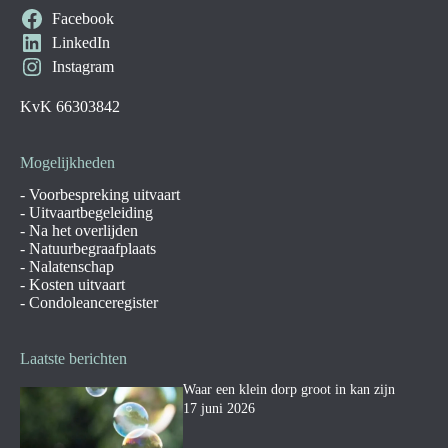
v
Facebook
e
LinkedIn
:
Instagram
KvK 66303842
Mogelijkheden
-
Voorbespreking uitvaart
-
Uitvaartbegeleiding
-
Na het overlijden
-
Natuurbegraafplaats
-
Nalatenschap
-
Kosten uitvaart
-
Condoleanceregister
Laatste berichten
Waar een klein dorp groot in kan zijn
17 juni 2026