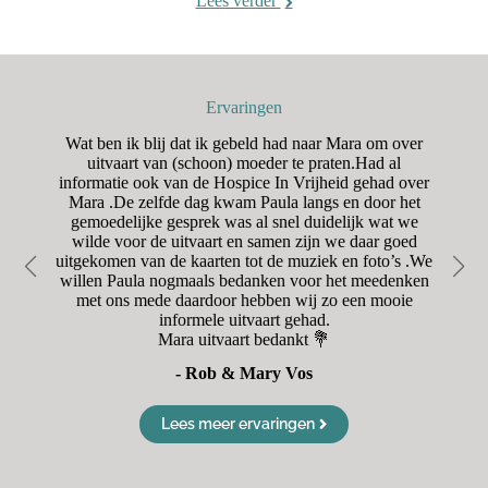
Lees verder
Ervaringen
n
Wat ben ik blij dat ik gebeld had naar Mara om over
H
aar
uitvaart van (schoon) moeder te praten.Had al
o
was
informatie ook van de Hospice In Vrijheid gehad over
was
Mara .De zelfde dag kwam Paula langs en door het
r
oet
gemoedelijke gesprek was al snel duidelijk wat we
en
wilde voor de uitvaart en samen zijn we daar goed
Va
uitgekomen van de kaarten tot de muziek en foto’s .We
d
willen Paula nogmaals bedanken voor het meedenken
met ons mede daardoor hebben wij zo een mooie
informele uitvaart gehad.
Mara uitvaart bedankt 💐
- Rob & Mary Vos
Lees meer ervaringen