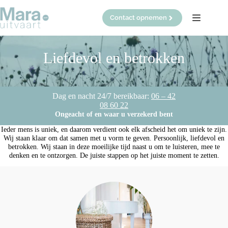
Ga
naar
Contact opnemen
de
inhoud
Liefdevol en betrokken
Dag en nacht 24/7 bereikbaar:
06 – 42
08 60 22
Ongeacht of en waar u verzekerd bent
Ieder mens is uniek, en daarom verdient ook elk afscheid het om uniek te zijn.
Wij staan klaar om dat samen met u vorm te geven. Persoonlijk, liefdevol en
betrokken. Wij staan in deze moeilijke tijd naast u om te luisteren, mee te
denken en te ontzorgen. De juiste stappen op het juiste moment te zetten.