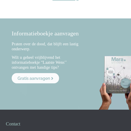
Informatieboekje aanvragen
Praten over de dood, dat blijft een lastig
onderwerp.
Wilt u geheel vrijblijvend het
informatieboekje “Laatste Wens’’
ontvangen met handige tips?
Gratis aanvragen
Contact