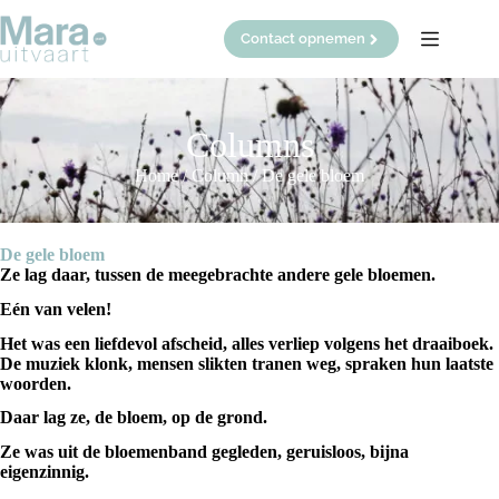
Ga
naar
Contact opnemen
de
inhoud
Columns
Home
/
Column
/
De gele bloem
De gele bloem
Ze lag daar, tussen de meegebrachte andere gele bloemen.
Eén van velen!
Het was een liefdevol afscheid, alles verliep volgens het draaiboek.
De muziek klonk, mensen slikten tranen weg, spraken hun laatste
woorden.
Daar lag ze, de bloem, op de grond.
Ze was uit de bloemenband gegleden, geruisloos, bijna
eigenzinnig.