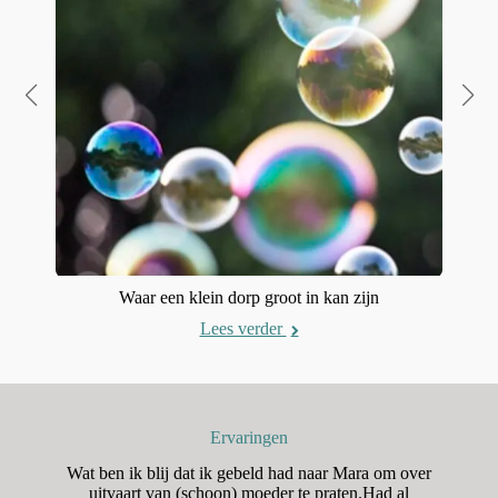
Waar een klein dorp groot in kan zijn
Lees verder
Ervaringen
n
Wat ben ik blij dat ik gebeld had naar Mara om over
H
aar
uitvaart van (schoon) moeder te praten.Had al
o