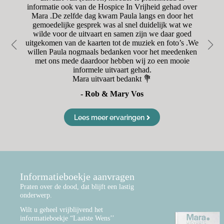
was
informatie ook van de Hospice In Vrijheid gehad over
was
Mara .De zelfde dag kwam Paula langs en door het
r
oet
gemoedelijke gesprek was al snel duidelijk wat we
en
wilde voor de uitvaart en samen zijn we daar goed
Va
uitgekomen van de kaarten tot de muziek en foto’s .We
d
willen Paula nogmaals bedanken voor het meedenken
met ons mede daardoor hebben wij zo een mooie
informele uitvaart gehad.
Mara uitvaart bedankt 💐
- Rob & Mary Vos
Lees meer ervaringen
Informatieboekje aanvragen
Praten over de dood, dat blijft een lastig
onderwerp.
Wilt u geheel vrijblijvend het
informatieboekje “Laatste Wens’’