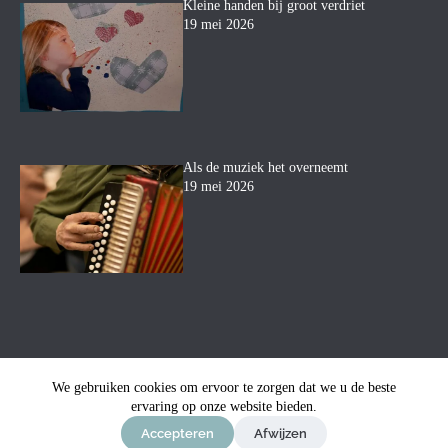
Kleine handen bij groot verdriet
19 mei 2026
Als de muziek het overneemt
19 mei 2026
We gebruiken cookies om ervoor te zorgen dat we u de beste
© Uitvaartbegeleiding Mara
ervaring op onze website bieden.
-
Privacyverklaring
-
Sitemap
-
Ontwerp & sitebeheer door
ForYou B.V.
in samenwerking
Accepteren
Afwijzen
met
Best4u