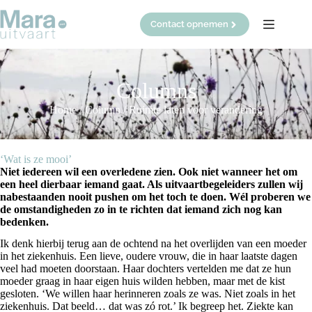
Ga
naar
Contact opnemen
de
inhoud
Columns
Home
/
Column
/
Ruimte laten voor verandering
‘Wat is ze mooi’
Niet iedereen wil een overledene zien. Ook niet wanneer het om
een heel dierbaar iemand gaat. Als uitvaartbegeleiders zullen wij
nabestaanden nooit pushen om het toch te doen. Wél proberen we
de omstandigheden zo in te richten dat iemand zich nog kan
bedenken.
Ik denk hierbij terug aan de ochtend na het overlijden van een moeder
in het ziekenhuis. Een lieve, oudere vrouw, die in haar laatste dagen
veel had moeten doorstaan. Haar dochters vertelden me dat ze hun
moeder graag in haar eigen huis wilden hebben, maar met de kist
gesloten. ‘We willen haar herinneren zoals ze was. Niet zoals in het
ziekenhuis. Dat beeld… dat was zó rot.’ Ik begreep het. Ziekte kan