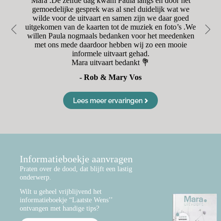
was
Mara .De zelfde dag kwam Paula langs en door het
r
oet
gemoedelijke gesprek was al snel duidelijk wat we
en
wilde voor de uitvaart en samen zijn we daar goed
Va
uitgekomen van de kaarten tot de muziek en foto’s .We
d
willen Paula nogmaals bedanken voor het meedenken
met ons mede daardoor hebben wij zo een mooie
informele uitvaart gehad.
Mara uitvaart bedankt 💐
- Rob & Mary Vos
Lees meer ervaringen
Informatieboekje aanvragen
Praten over de dood, dat blijft een lastig
onderwerp.
Wilt u geheel vrijblijvend het
informatieboekje “Laatste Wens’’
ontvangen met handige tips?