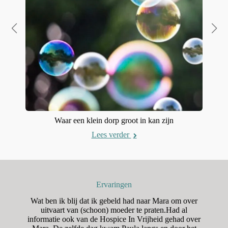
Waar een klein dorp groot in kan zijn
Lees verder
Ervaringen
n
Wat ben ik blij dat ik gebeld had naar Mara om over
H
aar
uitvaart van (schoon) moeder te praten.Had al
o
was
informatie ook van de Hospice In Vrijheid gehad over