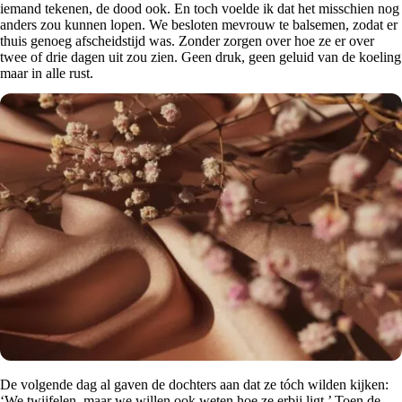
iemand tekenen, de dood ook. En toch voelde ik dat het misschien nog
anders zou kunnen lopen. We besloten mevrouw te balsemen, zodat er
thuis genoeg afscheidstijd was. Zonder zorgen over hoe ze er over
twee of drie dagen uit zou zien. Geen druk, geen geluid van de koeling
maar in alle rust.
De volgende dag al gaven de dochters aan dat ze tóch wilden kijken:
‘We twijfelen, maar we willen ook weten hoe ze erbij ligt.’ Toen de