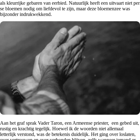
als kleurrijke gebaren van eerbied. Natuurlijk heeft een uitvaart niet per
se bloemen nodig om liefdevol te zijn, maar deze bloemenzee was
bijzonder indrukwekkend.
Aan het graf sprak Vader Taron, een Armeense priester, een gebed uit,
rustig en krachtig tegelijk. Hoewel ik de woorden niet allemaal
letterlijk verstond, was de betekenis duidelijk. Het ging over loslaten,
over vertrouwen en over verbonden blijven, zelfs wanneer iemand er