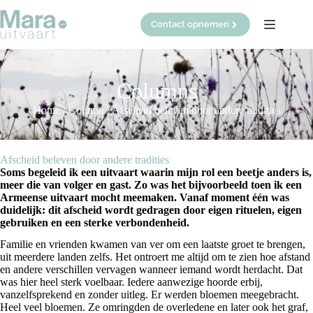
Ga
naar
Contact opnemen
de
inhoud
Columns
Home
/
Column
/
Afscheid beleven door andere tradities
Afscheid beleven door andere tradities
Soms begeleid ik een uitvaart waarin mijn rol een beetje anders is,
meer die van volger en gast. Zo was het bijvoorbeeld toen ik een
Armeense uitvaart mocht meemaken. Vanaf moment één was
duidelijk: dit afscheid wordt gedragen door eigen rituelen, eigen
gebruiken en een sterke verbondenheid.
Familie en vrienden kwamen van ver om een laatste groet te brengen,
uit meerdere landen zelfs. Het ontroert me altijd om te zien hoe afstand
en andere verschillen vervagen wanneer iemand wordt herdacht. Dat
was hier heel sterk voelbaar. Iedere aanwezige hoorde erbij,
vanzelfsprekend en zonder uitleg. Er werden bloemen meegebracht.
Heel veel bloemen. Ze omringden de overledene en later ook het graf,