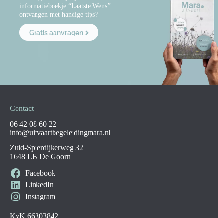
informatieboekje “Laatste Wens’’
ontvangen met handige tips?
Gratis aanvragen
Contact
06 42 08 60 22
info@uitvaartbegeleidingmara.nl
Zuid-Spierdijkerweg 32
1648 LB De Goorn
Facebook
LinkedIn
Instagram
KvK 66303842