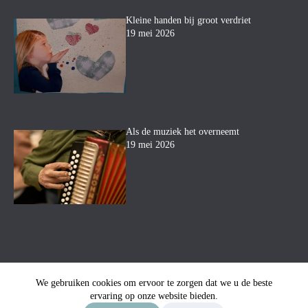
Kleine handen bij groot verdriet
19 mei 2026
Als de muziek het overneemt
19 mei 2026
We gebruiken cookies om ervoor te zorgen dat we u de beste
ervaring op onze website bieden.
© Uitvaartbegeleiding Mara
-
Privacyverklaring
-
Sitemap
-