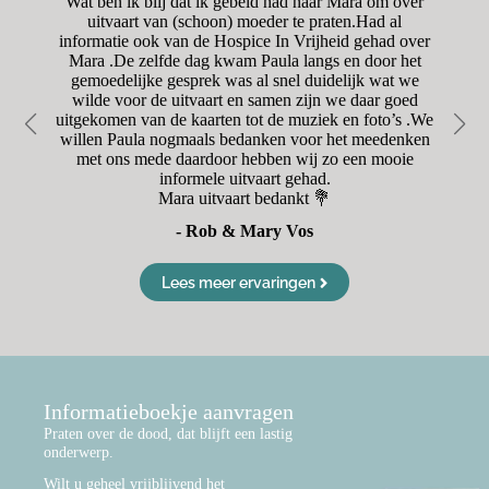
n
Wat ben ik blij dat ik gebeld had naar Mara om over
H
aar
uitvaart van (schoon) moeder te praten.Had al
o
was
informatie ook van de Hospice In Vrijheid gehad over
was
Mara .De zelfde dag kwam Paula langs en door het
r
oet
gemoedelijke gesprek was al snel duidelijk wat we
en
wilde voor de uitvaart en samen zijn we daar goed
Va
uitgekomen van de kaarten tot de muziek en foto’s .We
d
willen Paula nogmaals bedanken voor het meedenken
met ons mede daardoor hebben wij zo een mooie
informele uitvaart gehad.
Mara uitvaart bedankt 💐
- Rob & Mary Vos
Lees meer ervaringen
Informatieboekje aanvragen
Praten over de dood, dat blijft een lastig
onderwerp.
Wilt u geheel vrijblijvend het