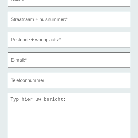
Straatnaam
+
huisnummer
*
Postcode
+
woonplaats
*
Email
*
Telefoon
Bericht
*