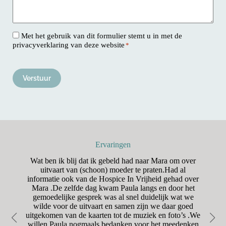
Consent
Met het gebruik van dit formulier stemt u in met de
privacyverklaring van deze website
*
*
CAPTCHA
A
l
t
e
r
Ervaringen
n
a
n
Wat ben ik blij dat ik gebeld had naar Mara om over
H
t
aar
uitvaart van (schoon) moeder te praten.Had al
o
i
was
informatie ook van de Hospice In Vrijheid gehad over
v
was
Mara .De zelfde dag kwam Paula langs en door het
r
e
oet
gemoedelijke gesprek was al snel duidelijk wat we
en
:
wilde voor de uitvaart en samen zijn we daar goed
Va
uitgekomen van de kaarten tot de muziek en foto’s .We
d
willen Paula nogmaals bedanken voor het meedenken