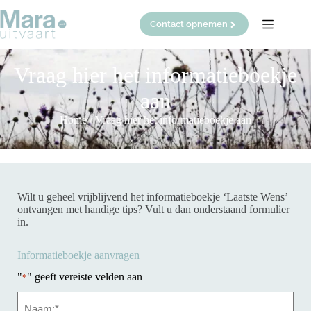
Ga
naar
Contact opnemen
de
inhoud
Vraag hier het informatieboekje
aan
Home
/
Vraag hier het informatieboekje aan
Wilt u geheel vrijblijvend het informatieboekje ‘Laatste Wens’
ontvangen met handige tips? Vult u dan onderstaand formulier
in.
Informatieboekje aanvragen
"
" geeft vereiste velden aan
*
Naam
*