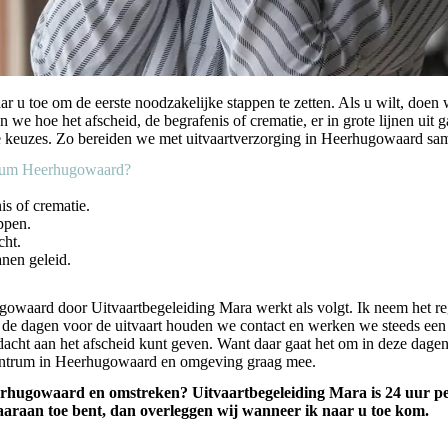
 u toe om de eerste noodzakelijke stappen te zetten. Als u wilt, doen wi
we hoe het afscheid, de begrafenis of crematie, er in grote lijnen uit g
ge keuzes. Zo bereiden we met uitvaartverzorging in Heerhugowaard sam
ntrum Heerhugowaard?
is of crematie.
ppen.
cht.
anen geleid.
ugowaard door Uitvaartbegeleiding Mara werkt als volgt. Ik neem het r
 de dagen voor de uitvaart houden we contact en werken we steeds een s
aandacht aan het afscheid kunt geven. Want daar gaat het om in deze da
tcentrum in Heerhugowaard en omgeving graag mee.
rhugowaard en omstreken? Uitvaartbegeleiding Mara is 24 uur per
 daaraan toe bent, dan overleggen wij wanneer ik naar u toe kom.