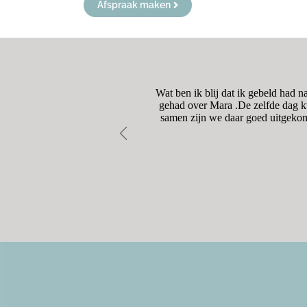
Afspraak maken
dig was. De begeleiding naar
Wat ben ik blij dat ik gebeld had 
onze vragen moet hierbij zeker
gehad over Mara .De zelfde dag kw
samen zijn we daar goed uitgekom