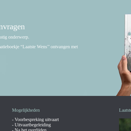
anvragen
lastig onderwerp.
rmatieboekje “Laatste Wens’’ ontvangen met
Mogelijkheden
Laatst
-
Voorbespreking uitvaart
-
Uitvaartbegeleiding
-
Na het overlijden