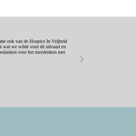
atie ook van de Hospice In Vrijheid
Het contact met Mara en Paul
k wat we wilde voor de uitvaart en
moeiteloos, respectvol en 
s bedanken voor het meedenken met
vrienden ontvinge