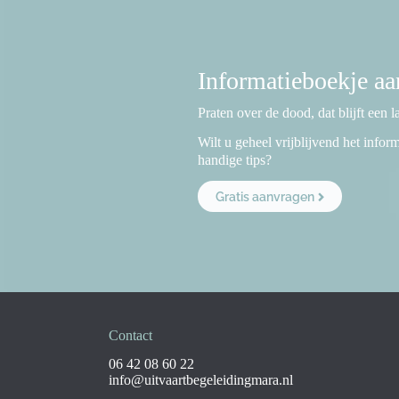
Informatieboekje a
Praten over de dood, dat blijft een 
Wilt u geheel vrijblijvend het info
handige tips?
Gratis aanvragen
Contact
06 42 08 60 22
info@uitvaartbegeleidingmara.nl