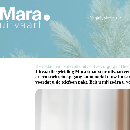
Ga
naar
de
Mogelijkheden
inhoud
Betrokken en liefdevolle uitvaartverzorging in He
Uitvaartbegeleiding Mara staat voor uitvaartv
er een sneltrein op gang komt nadat u uw huisar
voordat u de telefoon pakt. Belt u mij zodra u vo