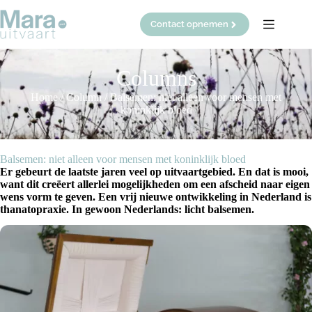
Ga
naar
Contact opnemen
de
inhoud
Columns
Home
/
Column
/
Balsemen: niet alleen voor mensen met
koninklijk bloed
Balsemen: niet alleen voor mensen met koninklijk bloed
Er gebeurt de laatste jaren veel op uitvaartgebied. En dat is mooi,
want dit creëert allerlei mogelijkheden om een afscheid naar eigen
wens vorm te geven. Een vrij nieuwe ontwikkeling in Nederland is
thanatopraxie. In gewoon Nederlands: licht balsemen.