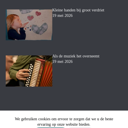
Kleine handen bij groot verdriet
19 mei 2026
Als de muziek het overneemt
19 mei 2026
We gebruiken cookies om ervoor te zorgen dat we u de beste
ervaring op onze website bieden.
© Uitvaartbegeleiding Mara
-
Privacyverklaring
-
Sitemap
-