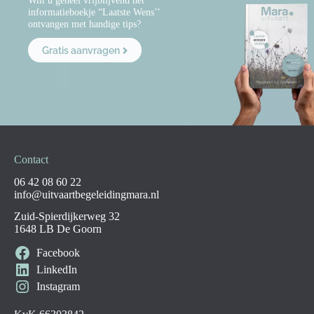
Wilt u geheel vrijblijvend het
informatieboekje “Laatste Wens’’
ontvangen met handige tips?
Gratis aanvragen
Contact
06 42 08 60 22
info@uitvaartbegeleidingmara.nl
Zuid-Spierdijkerweg 32
1648 LB De Goorn
Facebook
LinkedIn
Instagram