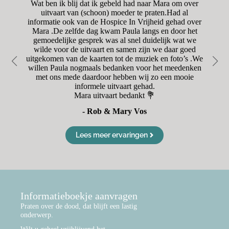
n
Wat ben ik blij dat ik gebeld had naar Mara om over
H
aar
uitvaart van (schoon) moeder te praten.Had al
o
was
informatie ook van de Hospice In Vrijheid gehad over
was
Mara .De zelfde dag kwam Paula langs en door het
r
oet
gemoedelijke gesprek was al snel duidelijk wat we
en
wilde voor de uitvaart en samen zijn we daar goed
Va
uitgekomen van de kaarten tot de muziek en foto’s .We
d
willen Paula nogmaals bedanken voor het meedenken
met ons mede daardoor hebben wij zo een mooie
informele uitvaart gehad.
Mara uitvaart bedankt 💐
- Rob & Mary Vos
Lees meer ervaringen
Informatieboekje aanvragen
Praten over de dood, dat blijft een lastig
onderwerp.