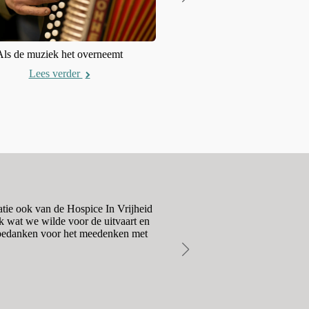
Als de muziek het overneemt
Afscheid beleven door ander
Lees verder
Lees verder
atie ook van de Hospice In Vrijheid
Het contact met Mara en Paul
k wat we wilde voor de uitvaart en
moeiteloos, respectvol en 
s bedanken voor het meedenken met
vrienden ontvinge