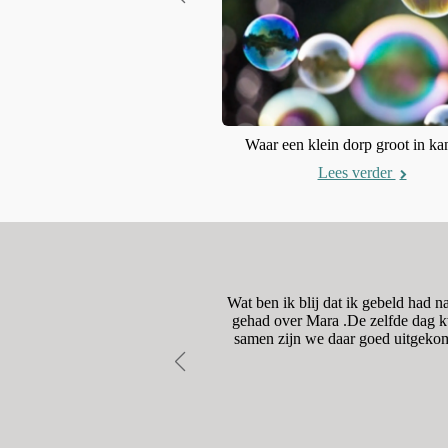
De gele bloem
Lees verder
Waar een klein dorp groot in kan
Lees verder
dig was. De begeleiding naar
Wat ben ik blij dat ik gebeld had 
onze vragen moet hierbij zeker
gehad over Mara .De zelfde dag kw
samen zijn we daar goed uitgekom