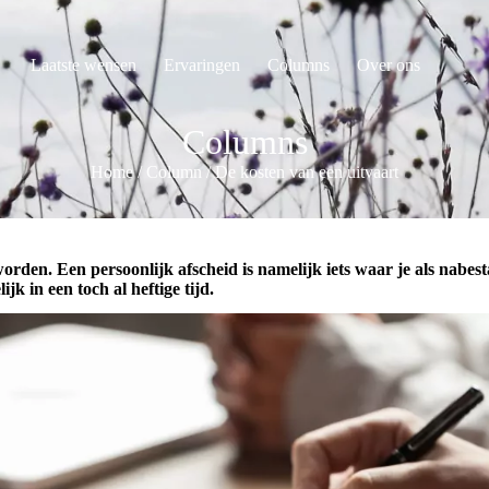
Laatste wensen
Ervaringen
Columns
Over ons
Columns
Home
/
Column
/
De kosten van een uitvaart
orden. Een persoonlijk afscheid is namelijk iets waar je als nabes
jk in een toch al heftige tijd.