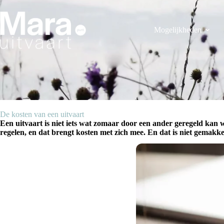
Ga
naar
de
Mogelijkheden
inhoud
De kosten van een uitvaart
Een uitvaart is niet iets wat zomaar door een ander geregeld kan w
regelen, en dat brengt kosten met zich mee. En dat is niet gemakkeli