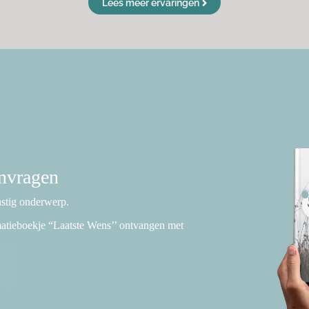
Lees meer ervaringen
anvragen
lastig onderwerp.
rmatieboekje “Laatste Wens’’ ontvangen met