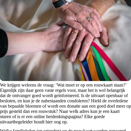
We krijgen weleens de vraag: ‘Wat moet er op een rouwkaart staan?’
Eigenlijk zijn daar geen vaste regels voor, maar het is wel belangrijk
dat de ontvanger goed wordt geïnformeerd. Is de uitvaart openbaar of
besloten, en kun je de nabestaanden condoleren? Hield de overledene
van bepaalde bloemen of wordt een donatie aan een goed doel meer op
prijs gesteld dan een rouwstuk? Naar welk adres kun je een kaart
sturen of is er een online herdenkingspagina? Elke goede
uitvaartbegeleider houdt hier oog op.
Welke familieleden (en vrienden) op de rouwkaart worden genoemd,