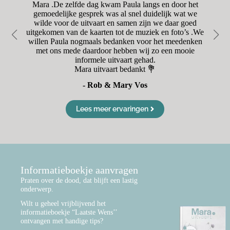
was
Mara .De zelfde dag kwam Paula langs en door het
r
oet
gemoedelijke gesprek was al snel duidelijk wat we
en
wilde voor de uitvaart en samen zijn we daar goed
Va
uitgekomen van de kaarten tot de muziek en foto’s .We
d
willen Paula nogmaals bedanken voor het meedenken
met ons mede daardoor hebben wij zo een mooie
informele uitvaart gehad.
Mara uitvaart bedankt 💐
- Rob & Mary Vos
Lees meer ervaringen
Informatieboekje aanvragen
Praten over de dood, dat blijft een lastig
onderwerp.
Wilt u geheel vrijblijvend het
informatieboekje “Laatste Wens’’
ontvangen met handige tips?