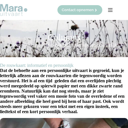
Ga
naar
Contact opnemen
de
inhoud
Columns
Home
/
Column
/
De rouwkaart: informatief en persoonlijk
De rouwkaart: informatief en persoonlijk
Dat de behoefte aan een persoonlijke uitvaart is gegroeid, kun je
letterlijk aflezen aan de rouwkaarten die tegenwoordig worden
verstuurd.
Het is al een tijd geleden dat een overlijden plechtig
werd meegedeeld op spierwit papier met een dikke zwarte rand
eromheen. Natuurlijk kan dat nog steeds, maar je ziet
tegenwoordig veel vaker een mooie foto van de overledene of een
andere afbeelding die heel goed bij hem of haar past. Ook wordt
steeds meer gekozen voor een tekst met een eigen insteek, een
liedtekst of een kort persoonlijk verhaal.