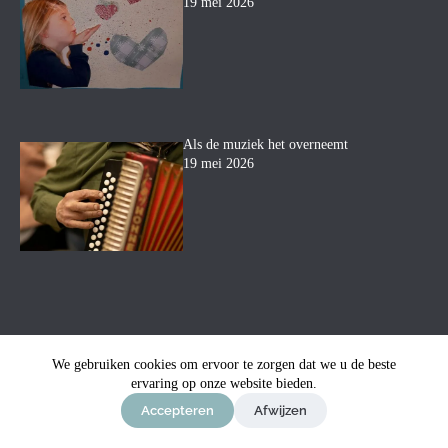
19 mei 2026
Als de muziek het overneemt
19 mei 2026
We gebruiken cookies om ervoor te zorgen dat we u de beste
ervaring op onze website bieden.
© Uitvaartbegeleiding Mara
-
Privacyverklaring
-
Sitemap
-
Ontwerp & sitebeheer door
ForYou B.V.
in samenwerking
Accepteren
Afwijzen
met
Best4u
Afbeeldingen onder licentie van Shutterstock.com