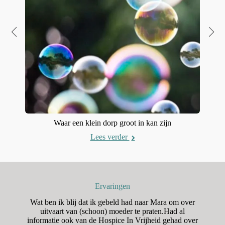
Waar een klein dorp groot in kan zijn
Lees verder
Ervaringen
n
Wat ben ik blij dat ik gebeld had naar Mara om over
H
aar
uitvaart van (schoon) moeder te praten.Had al
o
was
informatie ook van de Hospice In Vrijheid gehad over