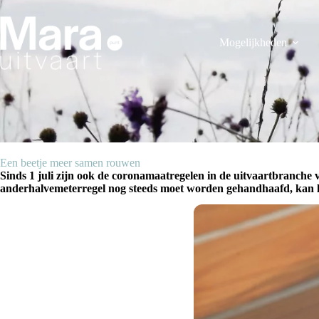
Ga
naar
de
Mogelijkheden
inhoud
Een beetje meer samen rouwen
Sinds 1 juli zijn ook de coronamaatregelen in de uitvaartbranche 
anderhalvemeterregel nog steeds moet worden gehandhaafd, kan lan