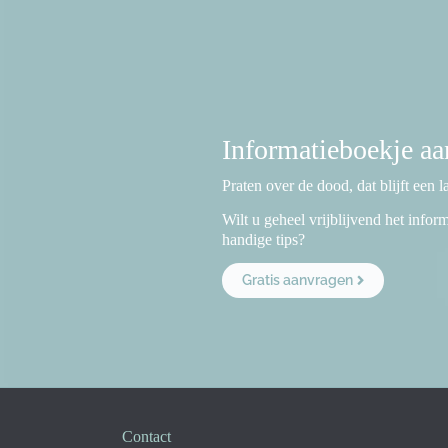
Informatieboekje a
Praten over de dood, dat blijft een 
Wilt u geheel vrijblijvend het info
handige tips?
Gratis aanvragen
Contact