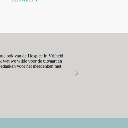
Lees verder
atie ook van de Hospice In Vrijheid
Het contact met Mara en Paul
k wat we wilde voor de uitvaart en
moeiteloos, respectvol en 
s bedanken voor het meedenken met
vrienden ontvinge