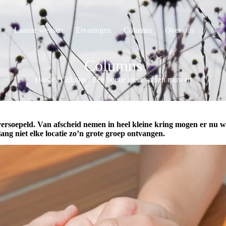
Laatste wensen
Ervaringen
Columns
Over ons
Columns
Home
/
Column
/
Een beetje meer samen rouwen
versoepeld. Van afscheid nemen in heel kleine kring mogen er nu we
g niet elke locatie zo’n grote groep ontvangen.