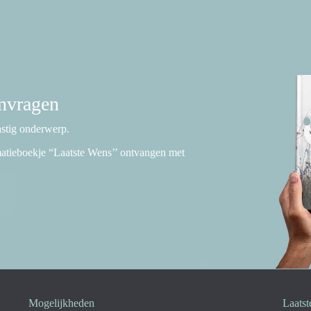
anvragen
lastig onderwerp.
rmatieboekje “Laatste Wens’’ ontvangen met
Mogelijkheden
Laatst