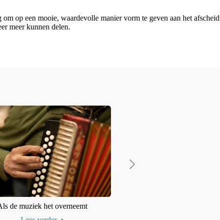
ing om op een mooie, waardevolle manier vorm te geven aan het afscheid
weer meer kunnen delen.
Als de muziek het overneemt
Afscheid beleven door ander
Lees verder