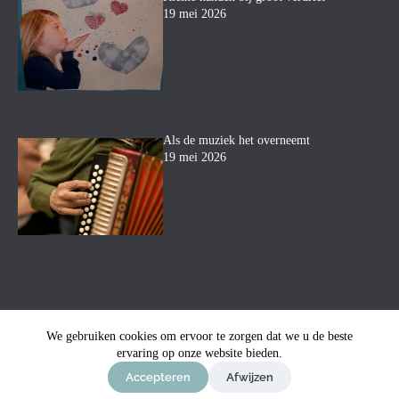
19 mei 2026
Als de muziek het overneemt
19 mei 2026
We gebruiken cookies om ervoor te zorgen dat we u de beste
ervaring op onze website bieden.
© Uitvaartbegeleiding Mara
-
Privacyverklaring
-
Sitemap
-
Ontwerp & sitebeheer door
ForYou B.V.
in samenwerking
Accepteren
Afwijzen
met
Best4u