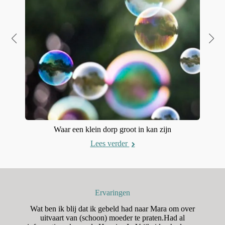
Waar een klein dorp groot in kan zijn
Lees verder
Ervaringen
n
Wat ben ik blij dat ik gebeld had naar Mara om over
H
aar
uitvaart van (schoon) moeder te praten.Had al
o