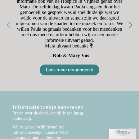
was
informatie ook van de Hospice In Vrijheid gehad over
was
Mara .De zelfde dag kwam Paula langs en door het
r
oet
gemoedelijke gesprek was al snel duidelijk wat we
en
wilde voor de uitvaart en samen zijn we daar goed
Va
uitgekomen van de kaarten tot de muziek en foto’s .We
d
willen Paula nogmaals bedanken voor het meedenken
met ons mede daardoor hebben wij zo een mooie
informele uitvaart gehad.
Mara uitvaart bedankt 💐
- Rob & Mary Vos
Lees meer ervaringen
Informatieboekje aanvragen
Praten over de dood, dat blijft een lastig
onderwerp.
Wilt u geheel vrijblijvend het
informatieboekje “Laatste Wens’’
ontvangen met handige tips?