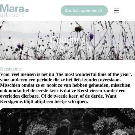
Ga
naar
Contact opnemen
de
inhoud
Columns
Home
/
Column
/
Kerstgemis
Kerstgemis
Voor veel mensen is het nu ‘the most wonderful time of the year’,
voor anderen een periode die ze het liefst zouden overslaan.
Misschien omdat ze er nooit zo van hebben gehouden, misschien
ook omdat het de eerste keer is dat ze Kerst vieren zonder een
overleden dierbare. Of de tweede keer, of de derde. Want
Kerstgemis blijft altijd een beetje schrijnen.