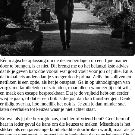
Eén magische oplossing om de decemberdagen op een fijne manier
door te brengen, is er niet. Dit brengt me op het belangrijkste advies
dat ik je geven kan: doe vooral wat goed voelt voor jou of jullie. En is
dat totaal iets anders dan je vroeger deed: prima. Zelfs thuisblijven en
netflixen is een optie, als het je ontspant. Ga in op uitnodigingen van
zorgzame familieleden of vrienden, maar alleen wanneer jij echt wilt,
en maak een escape bespreekbaar. Dat je de vrijheid hebt om eerder
weg te gaan, of dat er een bob is die jou dan kan thuisbrengen. Denk
er tijdig over na, hoe moeilijk het ook is. Je zult je dan minder snel
laten overhalen tot keuzes waar je niet achter staat.
En wat als jij die bezorgde zus, dochter of vriend bent? Geef hem of
haar in ieder geval de kans om die keuzes te maken. Misschien is het
slikken als een jarenlange familietraditie doorbroken wordt, maar als je
er samen over praat, is er vast iets te bedenken dat voor iedereen fijn is.