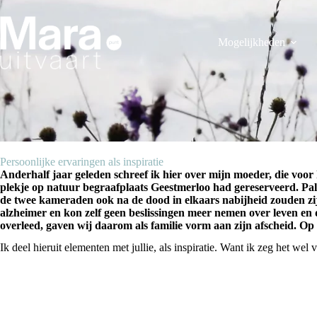
Ga
naar
de
Mogelijkheden
inhoud
Persoonlijke ervaringen als inspiratie
Anderhalf jaar geleden schreef ik hier over mijn moeder, die voor
plekje op natuur begraafplaats Geestmerloo had gereserveerd. Pal 
de twee kameraden ook na de dood in elkaars nabijheid zouden zi
alzheimer en kon zelf geen beslissingen meer nemen over leven en d
overleed, gaven wij daarom als familie vorm aan zijn afscheid. Op 
Ik deel hieruit elementen met jullie, als inspiratie. Want ik zeg het wel 