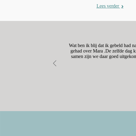
Lees verder
dig was. De begeleiding naar
Wat ben ik blij dat ik gebeld had 
onze vragen moet hierbij zeker
gehad over Mara .De zelfde dag kw
samen zijn we daar goed uitgekom