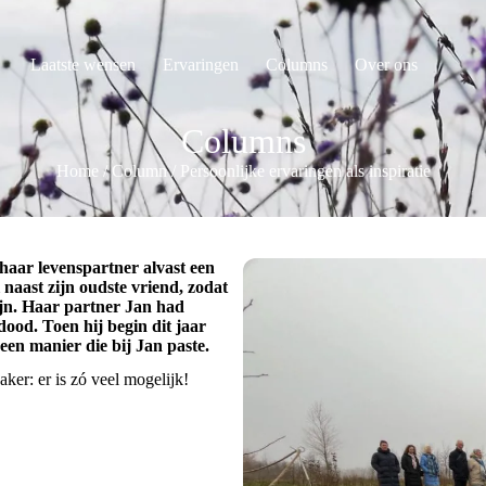
Laatste wensen
Ervaringen
Columns
Over ons
Columns
Home
/
Column
/
Persoonlijke ervaringen als inspiratie
 haar levenspartner alvast een
naast zijn oudste vriend, zodat
jn. Haar partner Jan had
ood. Toen hij begin dit jaar
een manier die bij Jan paste.
vaker: er is zó veel mogelijk!