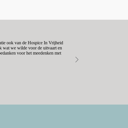
atie ook van de Hospice In Vrijheid
Het contact met Mara en Paul
k wat we wilde voor de uitvaart en
moeiteloos, respectvol en 
s bedanken voor het meedenken met
vrienden ontvinge