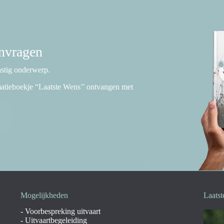
anvragen
lastig onderwerp.
rmatieboekje “Laatste Wens’’ ontvangen met
Mogelijkheden
Laatst
-
Voorbespreking uitvaart
-
Uitvaartbegeleiding