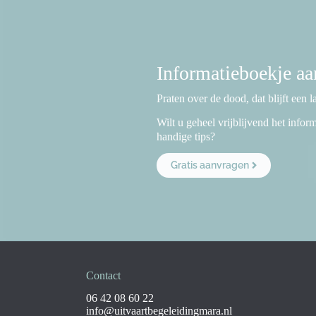
Informatieboekje a
Praten over de dood, dat blijft een 
Wilt u geheel vrijblijvend het info
handige tips?
Gratis aanvragen
Contact
06 42 08 60 22
info@uitvaartbegeleidingmara.nl