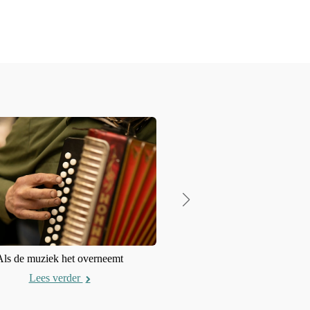
Als de muziek het overneemt
Afscheid beleven door ander
Lees verder
Lees verder