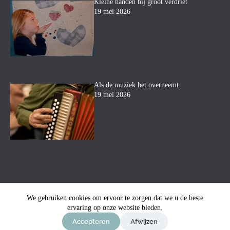
Kleine handen bij groot verdriet
19 mei 2026
Als de muziek het overneemt
19 mei 2026
We gebruiken cookies om ervoor te zorgen dat we u de beste
ervaring op onze website bieden.
© Uitvaartbegeleiding Mara
-
Privacyverklaring
-
Sitemap
-
Ontwerp & sitebeheer door
ForYou B.V.
in samenwerking
Accepteren
Afwijzen
met
Best4u