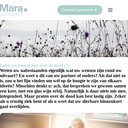
Ga
naar
Contact opnemen
de
inhoud
Columns
Home
/
Column
/
Laten we eens praten over de dood (1)
Laten we eens praten over de dood (1)
Weten uw nabestaanden eigenlijk wat uw wensen zijn rond uw
uitvaart? En weet u dit van uw partner of ouders? Als dat niet zo
is, zou u het fijn vinden om wél op de hoogte te zijn van elkaars
ideeën? Misschien denkt u: ach, dat bespreken we gewoon samen
een keer, met een glas wijn erbij. Natuurlijk is daar niets mis mee,
integendeel. Maar praten over de dood kan best lastig zijn. Zeker
als u ernstig ziek bent of als u weet dat uw dierbare binnenkort
gaat overlijden.