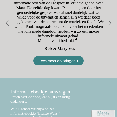
was
informatie ook van de Hospice In Vrijheid gehad over
was
Mara .De zelfde dag kwam Paula langs en door het
r
oet
gemoedelijke gesprek was al snel duidelijk wat we
en
wilde voor de uitvaart en samen zijn we daar goed
Va
uitgekomen van de kaarten tot de muziek en foto’s .We
d
willen Paula nogmaals bedanken voor het meedenken
met ons mede daardoor hebben wij zo een mooie
informele uitvaart gehad.
Mara uitvaart bedankt 💐
- Rob & Mary Vos
Lees meer ervaringen
Informatieboekje aanvragen
Praten over de dood, dat blijft een lastig
onderwerp.
Wilt u geheel vrijblijvend het
informatieboekje “Laatste Wens’’