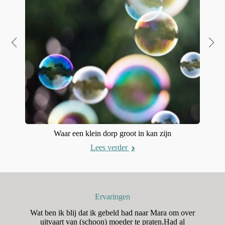
Waar een klein dorp groot in kan zijn
Lees verder
Ervaringen
n
Wat ben ik blij dat ik gebeld had naar Mara om over
H
aar
uitvaart van (schoon) moeder te praten.Had al
o