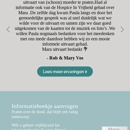
aar
uitvaart van (schoon) moeder te praten.Had al
o
was
informatie ook van de Hospice In Vrijheid gehad over
was
Mara .De zelfde dag kwam Paula langs en door het
r
oet
gemoedelijke gesprek was al snel duidelijk wat we
en
wilde voor de uitvaart en samen zijn we daar goed
Va
uitgekomen van de kaarten tot de muziek en foto’s .We
d
willen Paula nogmaals bedanken voor het meedenken
met ons mede daardoor hebben wij zo een mooie
informele uitvaart gehad.
Mara uitvaart bedankt 💐
- Rob & Mary Vos
Lees meer ervaringen
Informatieboekje aanvragen
Praten over de dood, dat blijft een lastig
onderwerp.
Wilt u geheel vrijblijvend het
informatieboekje “Laatste Wens’’