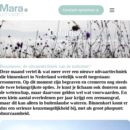
Ga
naar
Contact opnemen
de
inhoud
Columns
Home
/
Column
/
Resomeren: de uitvaarttechniek van de
toekomst?
Resomeren: de uitvaarttechniek van de toekomst?
Deze maand vertel ik wat meer over een nieuwe uitvaarttechniek
die binnenkort in Nederland wettelijk wordt toegestaan:
resomeren. Op dit moment zijn begraven en cremeren nog steeds
de twee belangrijkste opties. Je kunt je lichaam ook doneren aan
de wetenschap, maar daarvoor gelden wel wat voorwaarden. En
een klein aantal overledenen per jaar krijgt een zeemansgraf,
maar dit kan alleen in buitenlandse wateren. Binnenkort komt er
dus een serieuze keuzemogelijkheid bij, met als groot pluspunt:
duurzaamheid.