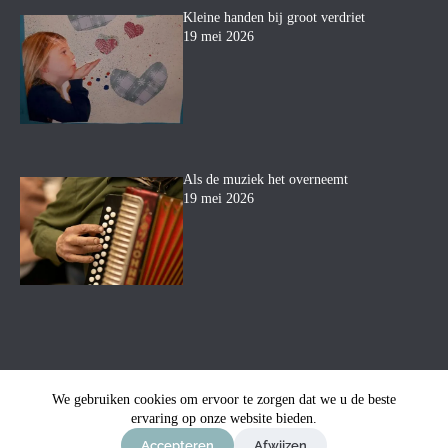
Kleine handen bij groot verdriet
19 mei 2026
Als de muziek het overneemt
19 mei 2026
We gebruiken cookies om ervoor te zorgen dat we u de beste
© Uitvaartbegeleiding Mara
ervaring op onze website bieden.
-
Privacyverklaring
-
Sitemap
-
Ontwerp & sitebeheer door
ForYou B.V.
in samenwerking
Accepteren
Afwijzen