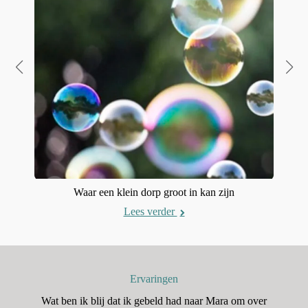
Waar een klein dorp groot in kan zijn
Lees verder
Ervaringen
n
Wat ben ik blij dat ik gebeld had naar Mara om over
H