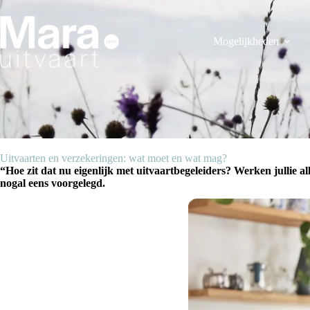
Ga
naar
de
Mogelijkheden
inhoud
Uitvaarten en verzekeringen: wat moet en wat mag?
“Hoe zit dat nu eigenlijk met uitvaartbegeleiders? Werken jullie a
nogal eens voorgelegd.