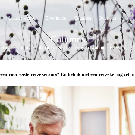
Laatste wensen
Ervaringen
Columns
Over ons
Columns
Home
/
Column
/
Uitvaarten en verzekeringen: wat moet en wat mag?
lleen voor vaste verzekeraars? En heb ik met een verzekering zelf n