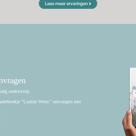
Lees meer ervaringen
anvragen
lastig onderwerp.
rmatieboekje “Laatste Wens’’ ontvangen met