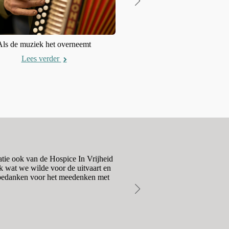
Als de muziek het overneemt
Afscheid beleven door ander
Lees verder
Lees verder
atie ook van de Hospice In Vrijheid
Het contact met Mara en Paul
k wat we wilde voor de uitvaart en
moeiteloos, respectvol en 
s bedanken voor het meedenken met
vrienden ontvinge