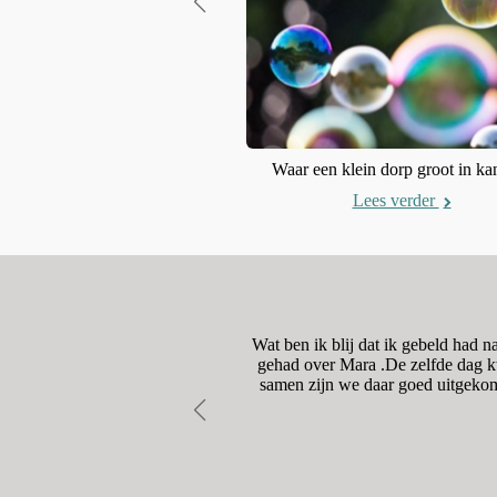
De gele bloem
Lees verder
Waar een klein dorp groot in kan
Lees verder
dig was. De begeleiding naar
Wat ben ik blij dat ik gebeld had 
onze vragen moet hierbij zeker
gehad over Mara .De zelfde dag kw
samen zijn we daar goed uitgekom