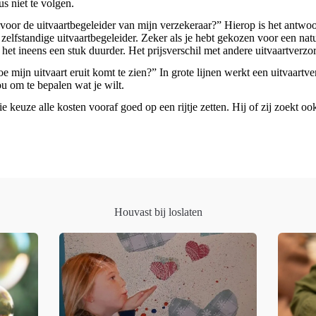
us niet te volgen.
s voor de uitvaartbegeleider van mijn verzekeraar?” Hierop is het antwo
en zelfstandige uitvaartbegeleider. Zeker als je hebt gekozen voor een 
 het ineens een stuk duurder. Het prijsverschil met andere uitvaartverz
oe mijn uitvaart eruit komt te zien?” In grote lijnen werkt een uitvaartv
jou om te bepalen wat je wilt.
llie keuze alle kosten vooraf goed op een rijtje zetten. Hij of zij zoekt o
Houvast bij loslaten